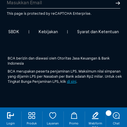
This page is protected by reCAPTCHA Enterprise.
SBDK
Kebijakan
Syarat dan Ketentuan
|
|
BCA berizin dan diawasi oleh Otoritas Jasa Keuangan & Bank
Indonesia
BCA merupakan peserta penjaminan LPS. Maksimum nilai simpanan
yang dijamin LPS per Nasabah per Bank adalah Rp2 miliar. Untuk cek
Tingkat Bunga Penjaminan LPS, klik
di sini
.
Login
Produk
Layanan
Promo
Webform
Chat