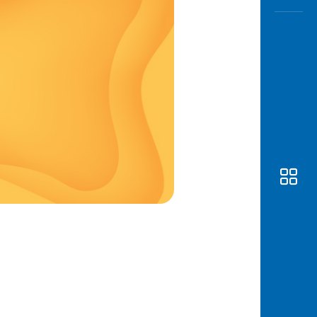
Awas
Modus
Buka
Rekeni
Tahapa
Edukati