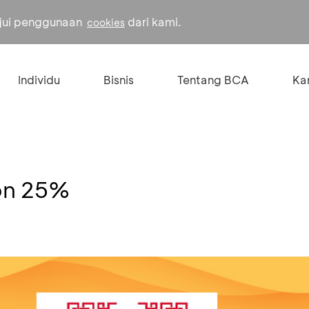
ujui penggunaan
dari kami.
cookies
Individu
Bisnis
Tentang BCA
Kar
on 25%