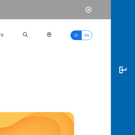
ir
ID
EN
PALING
BANYAK
DICARI
myBCA
Paylate