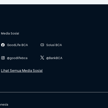
Media Sosial
GoodLife BCA
Solusi BCA
@goodlifebca
@BankBCA
Lihat Semua Media Sosial
onesia