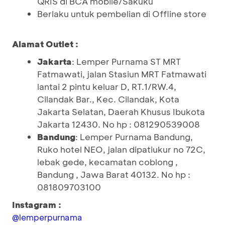
QRIS di BCA mobile/Sakuku
Berlaku untuk pembelian di Offline store
Alamat Outlet :
Jakarta
: Lemper Purnama ST MRT
Fatmawati, jalan Stasiun MRT Fatmawati
lantai 2 pintu keluar D, RT.1/RW.4,
Cilandak Bar., Kec. Cilandak, Kota
Jakarta Selatan, Daerah Khusus Ibukota
Jakarta 12430. No hp : 081290539008
Bandung
: Lemper Purnama Bandung,
Ruko hotel NEO, jalan dipatiukur no 72C,
lebak gede, kecamatan coblong ,
Bandung , Jawa Barat 40132. No hp :
081809703100
Instagram :
@lemperpurnama