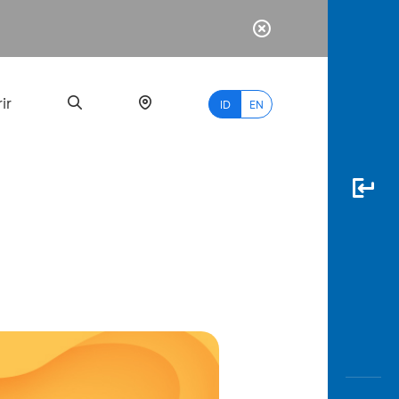
ir
ID
EN
PALING
BANYAK
DICARI
myBCA
Paylate