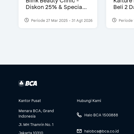
Blink Beauty Clinic -
Kalture
Diskon 25% & Specia...
Beli 2 
Periode 27 Mar 2025 - 31 Agt 2026
Periode 
Kantor Pusat
Hubungi Kami
Menara BCA, Grand
Halo BCA 1500888
Indonesia
Jl. MH Thamrin No. 1
halobca@bca.co.id
Jakarta 10310