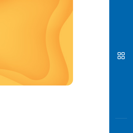
Awas
Modus
Buka
Rekeni
Tahapa
Edukati