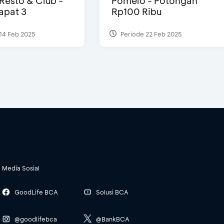
 Resto & Club -
Pomelo - Potongan
Dapat 3
Rp100 Ribu
14 Feb 2025
Periode 22 Feb 2025
Media Sosial
GoodLife BCA
Solusi BCA
@goodlifebca
@BankBCA