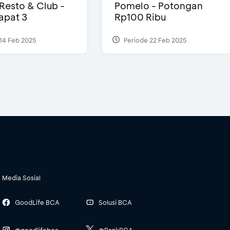
 Resto & Club -
Pomelo - Potongan
Dapat 3
Rp100 Ribu
14 Feb 2025
Periode 22 Feb 2025
Media Sosial
GoodLife BCA
Solusi BCA
@goodlifebca
@BankBCA