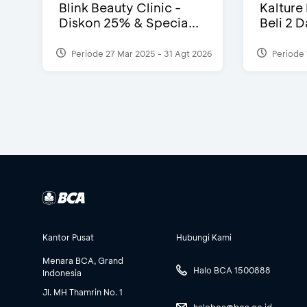
Blink Beauty Clinic -
Kalture
Diskon 25% & Specia...
Beli 2 
Periode 27 Mar 2025 - 31 Agt 2026
Periode 
Kantor Pusat
Hubungi Kami
Menara BCA, Grand
Halo BCA 1500888
Indonesia
Jl. MH Thamrin No. 1
halobca@bca.co.id