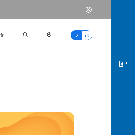
ir
ID
EN
PALING
BANYAK
DICARI
myBCA
Paylate