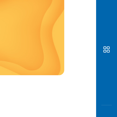
Awas
Modus
Buka
Rekeni
Tahapa
Edukati