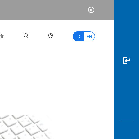
ir
ID
EN
PALING
BANYAK
DICARI
myBCA
Paylate