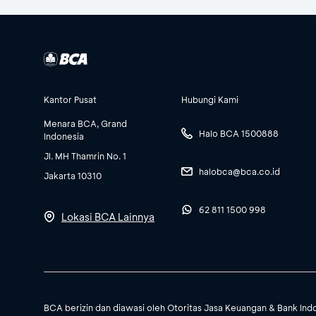
Kantor Pusat
Hubungi Kami
Menara BCA, Grand
Halo BCA 1500888
Indonesia
Jl. MH Thamrin No. 1
halobca@bca.co.id
Jakarta 10310
62 811 1500 998
Lokasi BCA Lainnya
BCA berizin dan diawasi oleh Otoritas Jasa Keuangan & Bank Ind