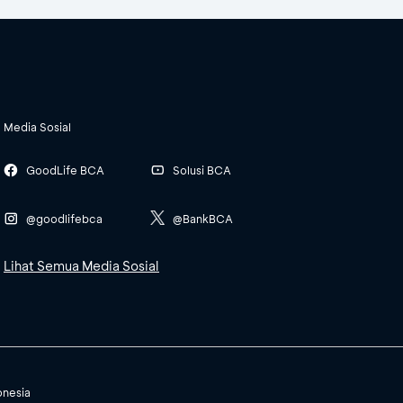
Media Sosial
GoodLife BCA
Solusi BCA
@goodlifebca
@BankBCA
Lihat Semua Media Sosial
onesia