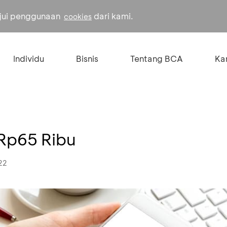
ujui penggunaan
dari kami.
cookies
Individu
Bisnis
Tentang BCA
Kar
 Rp65 Ribu
22