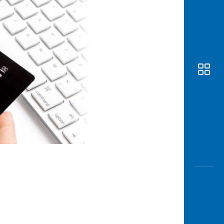
Awas
Modus
Buka
Rekeni
Tahapa
Edukati