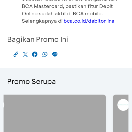
BCA Mastercard, pastikan fitur Debit
Online sudah aktif di BCA mobile.
Selengkapnya di
bca.co.id/debitonline
Bagikan Promo Ini
Promo Serupa