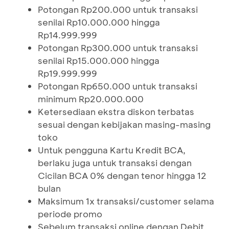
Potongan Rp200.000 untuk transaksi
senilai Rp10.000.000 hingga
Rp14.999.999
Potongan Rp300.000 untuk transaksi
senilai Rp15.000.000 hingga
Rp19.999.999
Potongan Rp650.000 untuk transaksi
minimum Rp20.000.000
Ketersediaan ekstra diskon terbatas
sesuai dengan kebijakan masing-masing
toko
Untuk pengguna Kartu Kredit BCA,
berlaku juga untuk transaksi dengan
Cicilan BCA 0% dengan tenor hingga 12
bulan
Maksimum 1x transaksi/customer selama
periode promo
Sebelum transaksi online dengan Debit