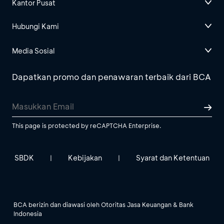
Kantor Pusat
Hubungi Kami
Media Sosial
Dapatkan promo dan penawaran terbaik dari BCA
This page is protected by reCAPTCHA Enterprise.
SBDK
Kebijakan
Syarat dan Ketentuan
|
|
BCA berizin dan diawasi oleh Otoritas Jasa Keuangan & Bank
Indonesia