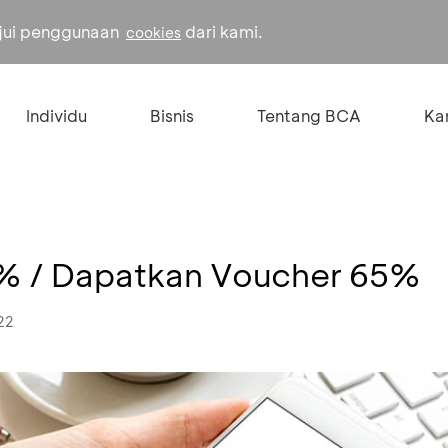
ujui penggunaan
dari kami.
cookies
Individu
Bisnis
Tentang BCA
Kar
% / Dapatkan Voucher 65%
22