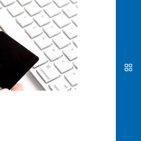
Awas
Modus
Buka
Rekeni
Tahapa
Edukati