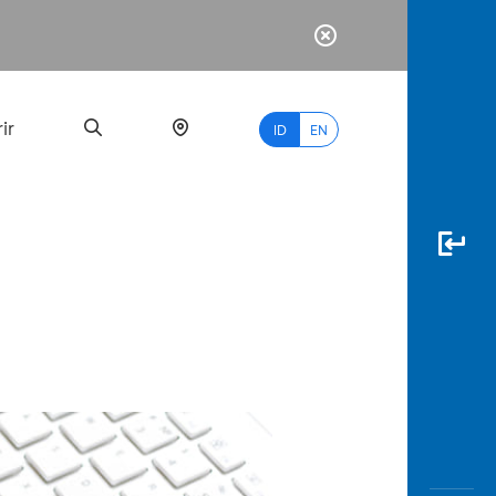
ir
ID
EN
PALING
BANYAK
DICARI
myBCA
Paylate