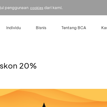
ujui penggunaan
dari kami.
cookies
Individu
Bisnis
Tentang BCA
Kar
Diskon 20%