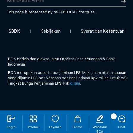
This page is protected by reCAPTCHA Enterprise.
SBDK
Kebijakan
Syarat dan Ketentuan
|
|
BCA berizin dan diawasi oleh Otoritas Jasa Keuangan & Bank
Indonesia
BCA merupakan peserta penjaminan LPS. Maksimum nilai simpanan
yang dijamin LPS per Nasabah per Bank adalah Rp2 miliar. Untuk cek
Tingkat Bunga Penjaminan LPS, klik
di sini
.
Login
Produk
Layanan
Promo
Webform
Chat
BCA