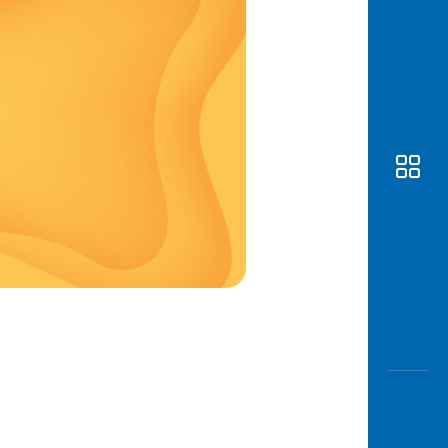
Awas
Modus
Buka
Rekeni
Tahapa
Edukati