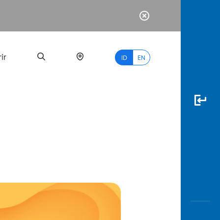
ir
ID
EN
PALING
BANYAK
DICARI
myBCA
Paylate