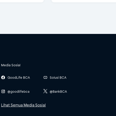
Media Sosial
GoodLife BCA
Solusi BCA
@goodlifebca
@BankBCA
Lihat Semua Media Sosial