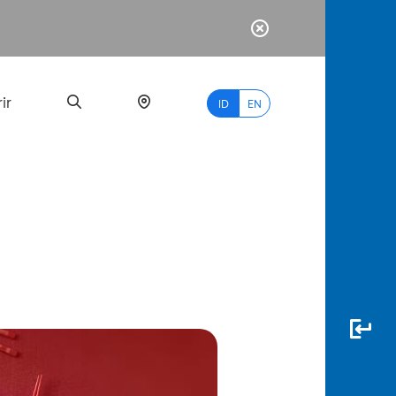
ir
ID
EN
PALING
BANYAK
DICARI
myBCA
Paylate