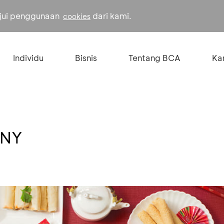
ujui penggunaan
dari kami.
cookies
Individu
Bisnis
Tentang BCA
Kar
CNY