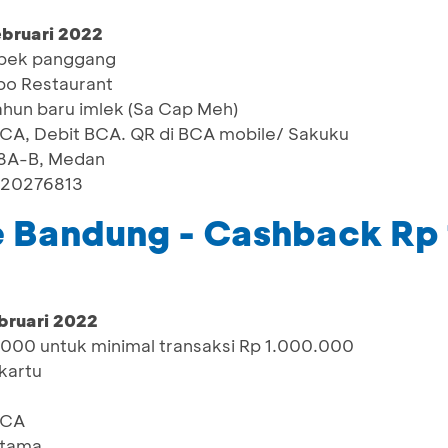
ebruari 2022
ebek panggang
o Restaurant
ahun baru imlek (Sa Cap Meh)
BCA, Debit BCA. QR di BCA mobile/ Sakuku
o 8A-B, Medan
220276813
e Bandung - Cashback Rp
bruari 2022
00 untuk minimal transaksi Rp 1.000.000
 kartu
BCA
rtama