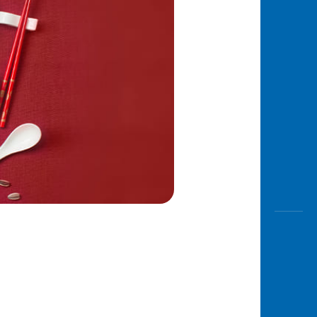
Awas
Modus
Buka
Rekeni
Tahapa
Edukati