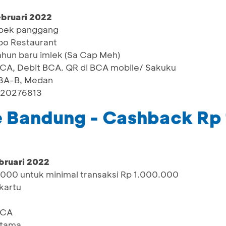
ebruari 2022
ebek panggang
o Restaurant
ahun baru imlek (Sa Cap Meh)
BCA, Debit BCA. QR di BCA mobile/ Sakuku
o 8A-B, Medan
220276813
e Bandung - Cashback Rp
bruari 2022
00 untuk minimal transaksi Rp 1.000.000
 kartu
BCA
rtama