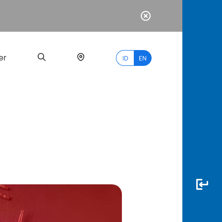
er
ID
EN
Most
Popular
Search
myBCA
Paylate