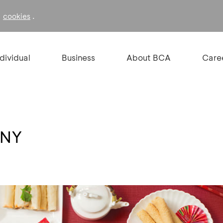
f
.
cookies
ndividual
Business
About BCA
Care
CNY