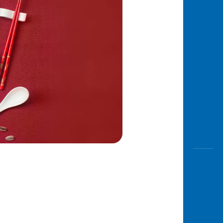
Awas
Modus
Open
Saving
Accoun
Edukati