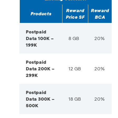
Reward
Reward
Products
Price SF
BCA
Postpaid
Data 100K –
8 GB
20%
199K
Postpaid
Data 200K –
12 GB
20%
299K
Postpaid
Data 300K –
18 GB
20%
500K