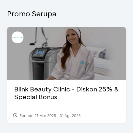
Promo Serupa
Blink Beauty Clinic - Diskon 25% &
Special Bonus
Periode 27 Mar 2025 - 31 Agt 2026