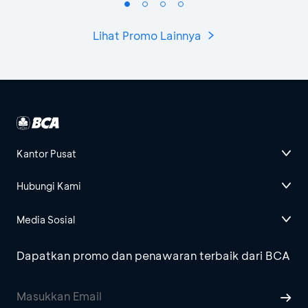
Lihat Promo Lainnya
Kantor Pusat
Hubungi Kami
Media Sosial
Dapatkan promo dan penawaran terbaik dari BCA