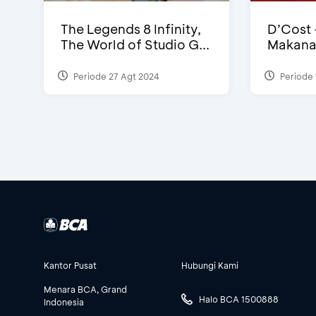
The Legends 8 Infinity,
D’Cost 
The World of Studio G...
Makanan 
Periode 27 Agt 2024
Periode 
Kantor Pusat
Hubungi Kami
Menara BCA, Grand
Halo BCA 1500888
Indonesia