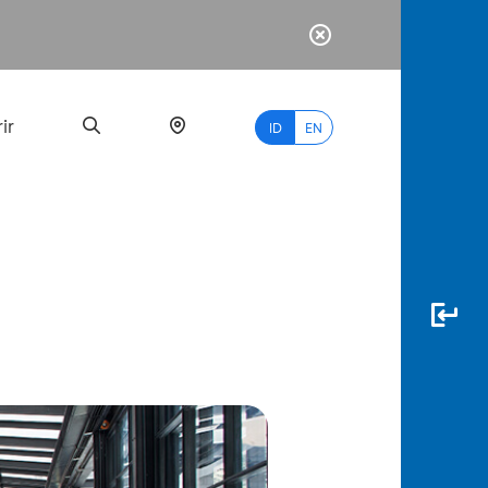
ir
ID
EN
PALING
BANYAK
DICARI
myBCA
Paylate