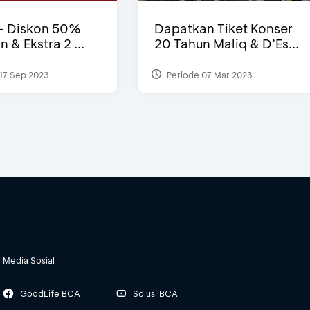
- Diskon 50%
Dapatkan Tiket Konser
& Ekstra 2 ...
20 Tahun Maliq & D’Es...
17 Sep 2023
Periode 07 Mar 2023
Media Sosial
GoodLife BCA
Solusi BCA