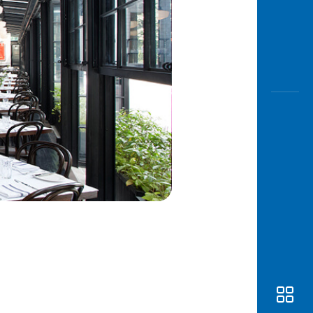
Awas
Modus
Buka
Rekeni
Tahapa
Edukati