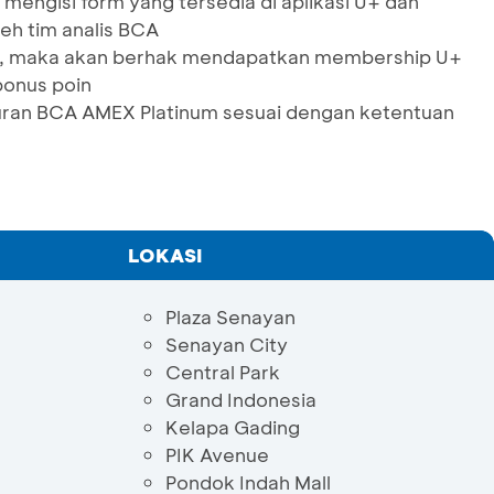
mengisi form yang tersedia di aplikasi U+ dan
leh tim analis BCA
jui, maka akan berhak mendapatkan membership U+
bonus poin
uran BCA AMEX Platinum sesuai dengan ketentuan
LOKASI
Plaza Senayan
Senayan City
Central Park
Grand Indonesia
Kelapa Gading
PIK Avenue
Pondok Indah Mall