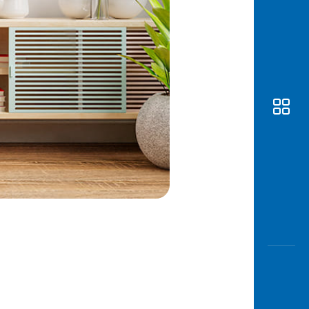
Awas
Modus
Buka
Rekeni
Tahapa
Edukati