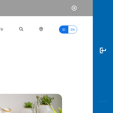
ir
ID
EN
PALING
BANYAK
DICARI
myBCA
Paylate