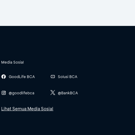
Media Sosial
GoodLife BCA
Solusi BCA
@goodlifebca
@BankBCA
Lihat Semua Media Sosial