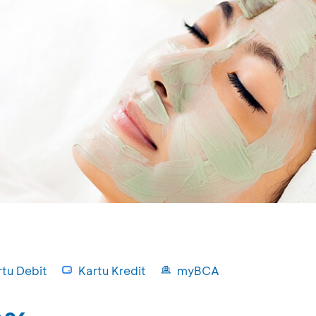
rtu Debit
Kartu Kredit
myBCA