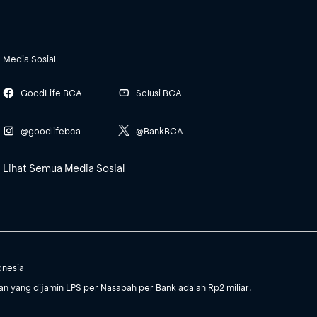
Media Sosial
GoodLife BCA
Solusi BCA
@goodlifebca
@BankBCA
Lihat Semua Media Sosial
onesia
 yang dijamin LPS per Nasabah per Bank adalah Rp2 miliar.