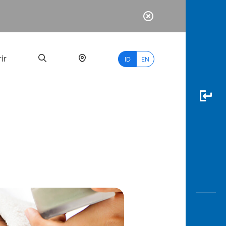
ir
ID
EN
PALING
BANYAK
DICARI
myBCA
Paylate