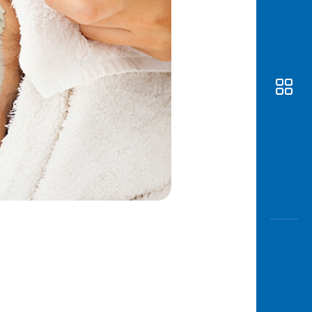
Awas
Modus
Buka
Rekeni
Tahapa
Edukati