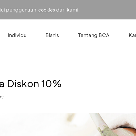
ujui penggunaan
dari kami.
cookies
Individu
Bisnis
Tentang BCA
Kar
tra Diskon 10%
22