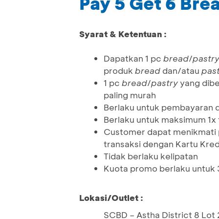
Pay 5 Get 6 Bre
Syarat & Ketentuan :
Dapatkan 1 pc
bread
/
pastr
produk
bread
dan/atau
pas
1 pc
bread
/
pastry
yang dibe
paling murah
Berlaku untuk pembayaran 
Berlaku untuk maksimum 1x t
Customer dapat menikmati pr
transaksi dengan Kartu Kredi
Tidak berlaku kelipatan
Kuota promo berlaku untuk 3
Lokasi/Outlet :
SCBD – Astha District 8 Lot