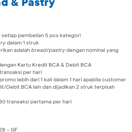
ad & Pastry
y
setiap pembelian 5 pcs kategori
try
dalam 1 struk
rikan adalah
bread
/
pastry
dengan nominal yang
dengan Kartu Kredit BCA & Debit BCA
ransaksi per hari
omo lebih dari 1 kali dalam 1 hari apabila customer
t/Debit BCA lain dan dijadikan 2 struk terpisah
0 transaksi pertama per hari
 28 – GF