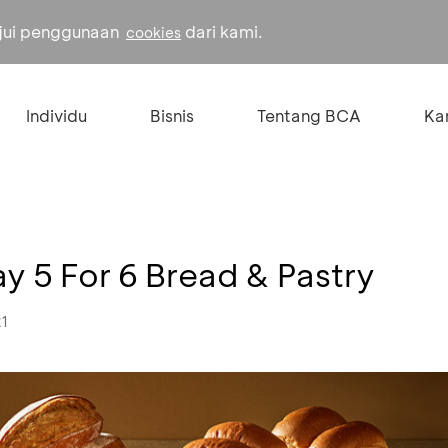
ujui penggunaan
dari kami.
cookies
Individu
Bisnis
Tentang BCA
Kar
ay 5 For 6 Bread & Pastry
21