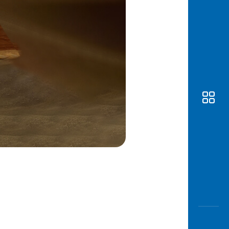
Awas
Modus
Buka
Rekeni
Tahapa
Edukati