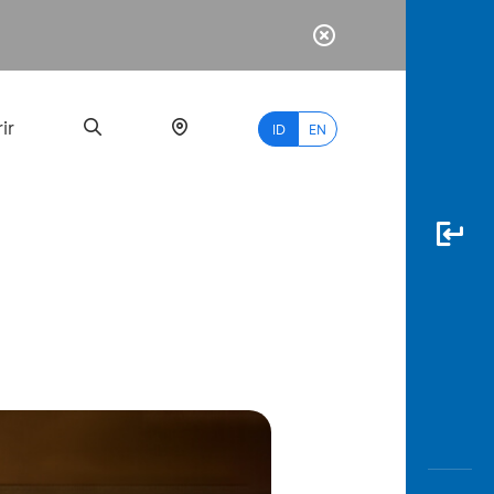
ir
ID
EN
PALING
BANYAK
DICARI
myBCA
Paylate