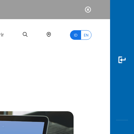
ir
ID
EN
PALING
BANYAK
DICARI
myBCA
Paylate