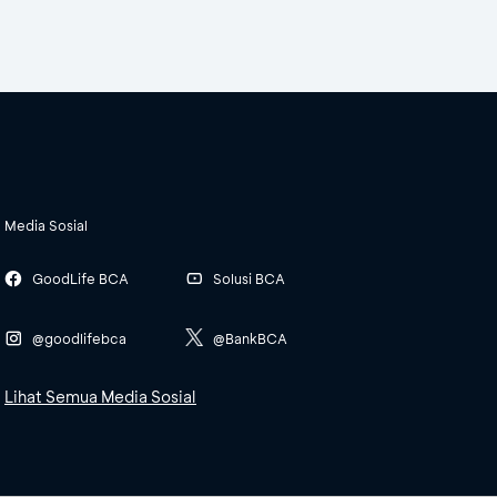
Media Sosial
GoodLife BCA
Solusi BCA
@goodlifebca
@BankBCA
Lihat Semua Media Sosial