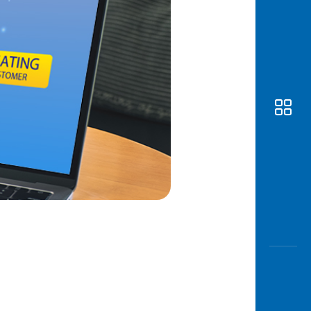
Awas
Modus
Buka
Rekeni
Tahapa
Edukati