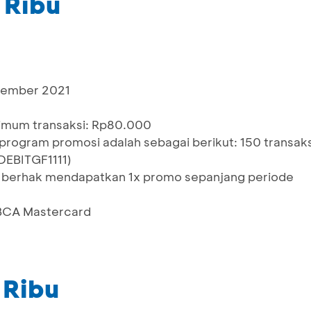
 Ribu
ovember 2021
imum transaksi: Rp80.000
rogram promosi adalah sebagai berikut: 150 transaks
DEBITGF1111)
ya berhak mendapatkan 1x promo sepanjang periode
 BCA Mastercard
 Ribu