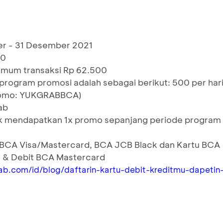
er - 31 Desember 2021
00
imum transaksi Rp 62.500
rogram promosi adalah sebagai berikut: 500 per har
 promo: YUKGRABBCA)
ab
hak mendapatkan 1x promo sepanjang periode program
t BCA Visa/Mastercard, BCA JCB Black dan Kartu BCA
m & Debit BCA Mastercard
b.com/id/blog/daftarin-kartu-debit-kreditmu-dapetin