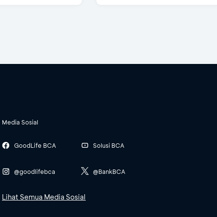
Media Sosial
GoodLife BCA
Solusi BCA
@goodlifebca
@BankBCA
Lihat Semua Media Sosial