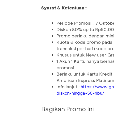
Syarat & Ketentuan :
Periode Promosi : 7 Oktob
Diskon 80% up to Rp50.0
Promo berlaku dengan min
Kuota & kode promo pada p
transaksi per hari (kode
Khusus untuk New user Gr
1 Akun 1 Kartu hanya ber
promosi
Berlaku untuk Kartu Kredi
American Express Platinu
Info lanjut :
https://www.gra
diskon-hingga-50-ribu/
Bagikan Promo Ini