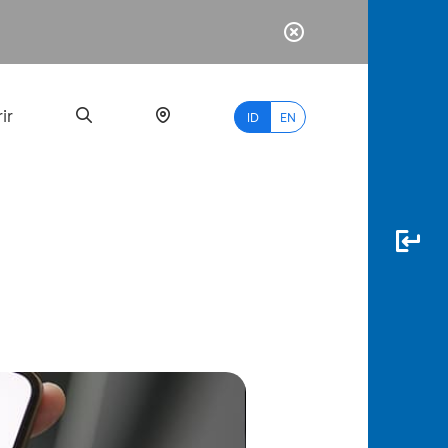
ir
ID
EN
PALING
BANYAK
DICARI
myBCA
Paylate