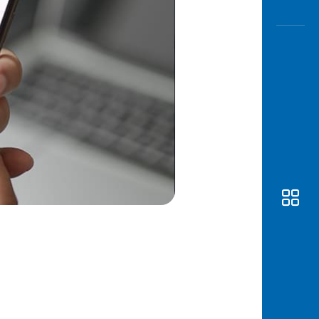
Awas
Modus
Buka
Rekeni
Tahapa
Edukati