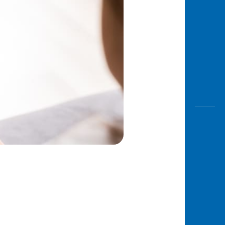
Awas
Modus
Buka
Rekeni
Tahapa
Edukati