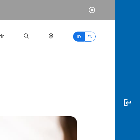
ir
ID
EN
PALING
BANYAK
DICARI
myBCA
Paylate