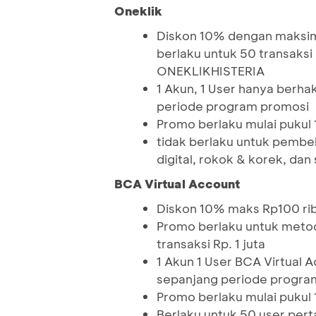
Oneklik
Diskon 10% dengan maksim
berlaku untuk 50 transaks
ONEKLIKHISTERIA
1 Akun, 1 User hanya berh
periode program promosi
Promo berlaku mulai pukul
tidak berlaku untuk pembel
digital, rokok & korek, dan
BCA Virtual Account
Diskon 10% maks Rp100 ri
Promo berlaku untuk meto
transaksi Rp. 1 juta
1 Akun 1 User BCA Virtual
sepanjang periode progra
Promo berlaku mulai pukul
Berlaku untuk 50 user pert