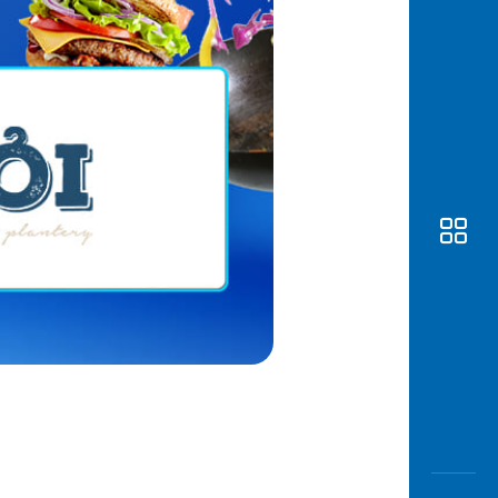
Awas
Modus
Buka
Rekeni
Tahapa
Edukati