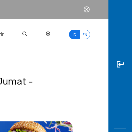
ir
ID
EN
 Jumat -
PALING
BANYAK
DICARI
myBCA
Paylate