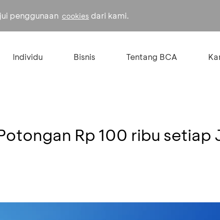
ujui penggunaan
dari kami.
cookies
Individu
Bisnis
Tentang BCA
Kar
 Potongan Rp 100 ribu setiap