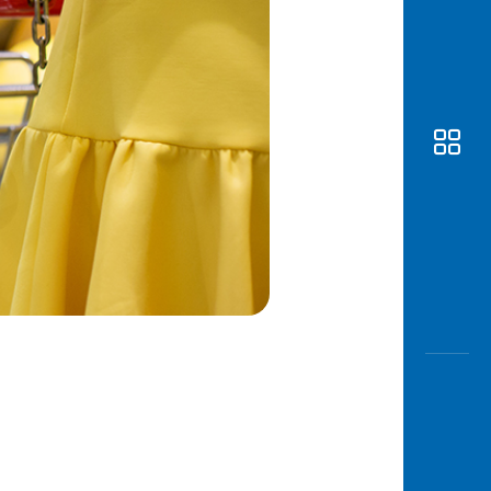
Awas
Modus
Buka
Rekeni
Tahapa
Edukati