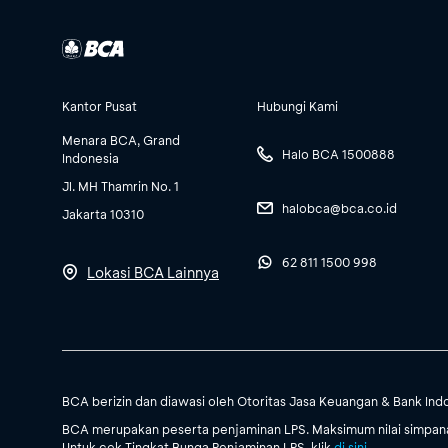
Kantor Pusat
Hubungi Kami
Menara BCA, Grand
Halo BCA 1500888
Indonesia
Jl. MH Thamrin No. 1
halobca@bca.co.id
Jakarta 10310
62 811 1500 998
Lokasi BCA Lainnya
BCA berizin dan diawasi oleh Otoritas Jasa Keuangan & Bank Ind
BCA merupakan peserta penjaminan LPS. Maksimum nilai simpanan
Untuk cek Tingkat Bunga Penjaminan LPS, klik
di sini
.