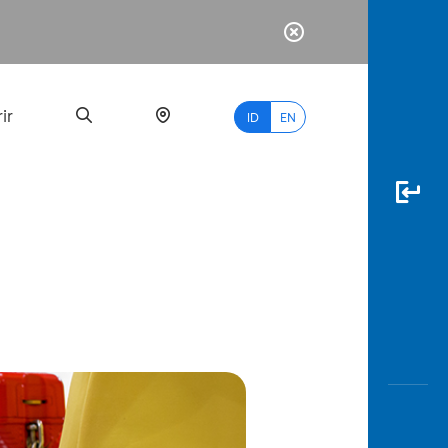
ir
ID
EN
PALING
BANYAK
DICARI
myBCA
Paylate