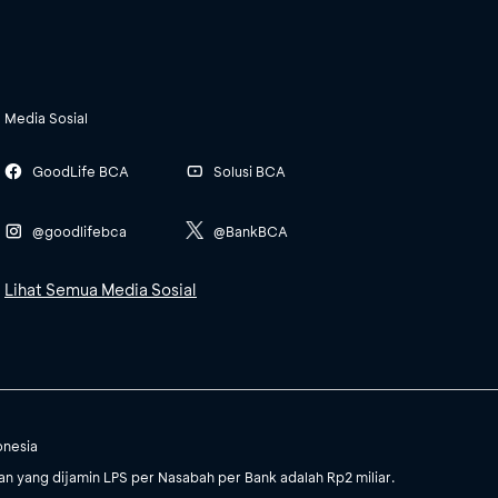
Media Sosial
GoodLife BCA
Solusi BCA
@goodlifebca
@BankBCA
Lihat Semua Media Sosial
onesia
 yang dijamin LPS per Nasabah per Bank adalah Rp2 miliar.