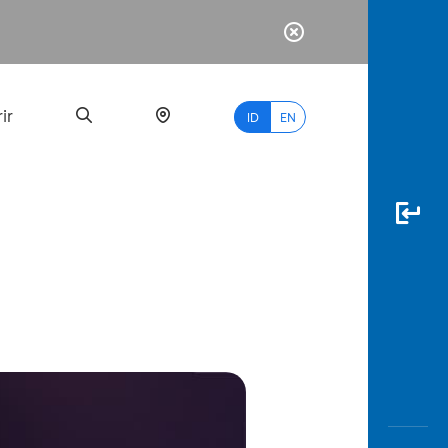
ir
ID
EN
PALING
BANYAK
DICARI
myBCA
Paylate