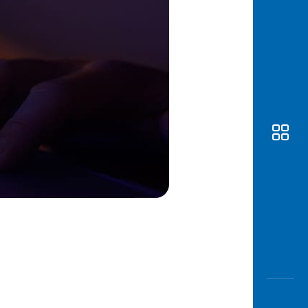
Awas
Modus
Buka
Rekeni
Tahapa
Edukati