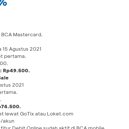
0%
 BCA Mastercard.
a 15 Agustus 2021
et pertama.
000.
n: Rp49.500.
Sale
ustus 2021
pertama.
.
p74.500.
ket lewat GoTix atau Loket.com
e/akun
fitur Debit Online sudah aktif di BCA mobile.