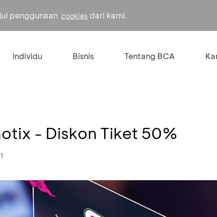
ujui penggunaan
dari kami.
cookies
Individu
Bisnis
Tentang BCA
Kar
tix - Diskon Tiket 50%
1