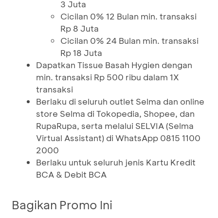
3 Juta
Cicilan 0% 12 Bulan min. transaksi
Rp 8 Juta
Cicilan 0% 24 Bulan min. transaksi
Rp 18 Juta
Dapatkan Tissue Basah Hygien dengan
min. transaksi Rp 500 ribu dalam 1X
transaksi
Berlaku di seluruh outlet Selma dan online
store Selma di Tokopedia, Shopee, dan
RupaRupa, serta melalui SELVIA (Selma
Virtual Assistant) di WhatsApp 0815 1100
2000
Berlaku untuk seluruh jenis Kartu Kredit
BCA & Debit BCA
Bagikan Promo Ini