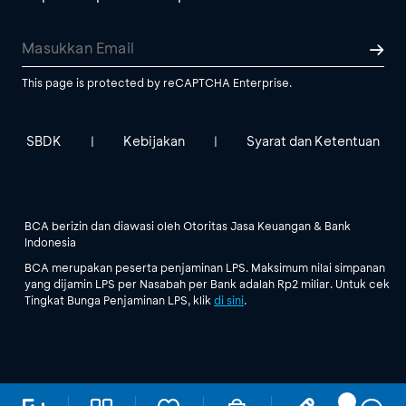
This page is protected by reCAPTCHA Enterprise.
SBDK
Kebijakan
Syarat dan Ketentuan
|
|
BCA berizin dan diawasi oleh Otoritas Jasa Keuangan & Bank
Indonesia
BCA merupakan peserta penjaminan LPS. Maksimum nilai simpanan
yang dijamin LPS per Nasabah per Bank adalah Rp2 miliar. Untuk cek
Tingkat Bunga Penjaminan LPS, klik
di sini
.