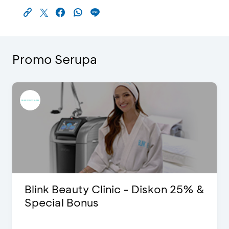
Promo Serupa
Blink Beauty Clinic - Diskon 25% &
Special Bonus