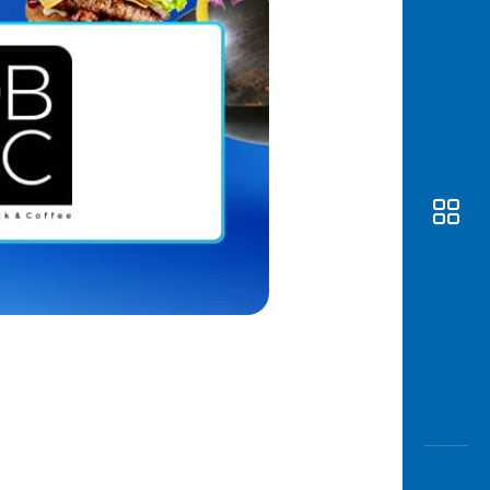
Awas
Modus
Buka
Rekeni
Tahapa
Edukati