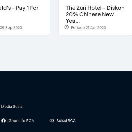
d’s - Pay 1 For
The Zuri Hotel - Diskon
20% Chinese New
Yea...
09 Sep 2023
Periode 21 Jan 2023
Media Sosial
GoodLife BCA
Solusi BCA