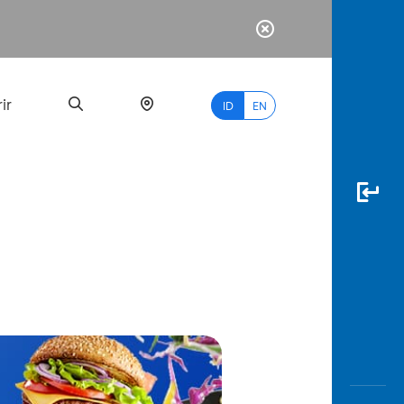
ir
ID
EN
PALING
BANYAK
DICARI
myBCA
Paylate