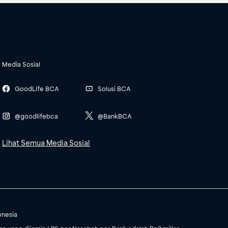
Media Sosial
GoodLife BCA
Solusi BCA
@goodlifebca
@BankBCA
Lihat Semua Media Sosial
onesia