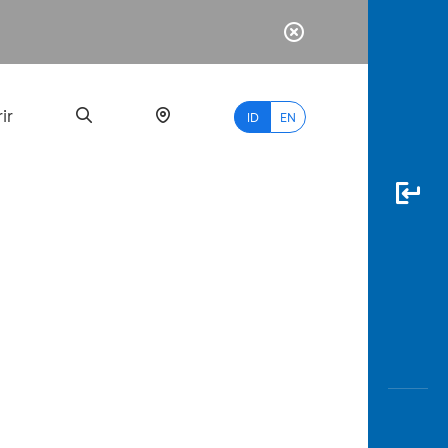
ir
ID
EN
PALING
BANYAK
DICARI