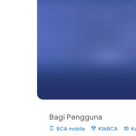
Bagi Pengguna
BCA mobile
KlikBCA
K