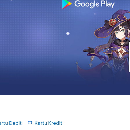
artu Debit
Kartu Kredit