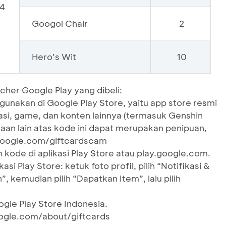
 4
Googol Chair
2
Hero’s Wit
10
her Google Play yang dibeli:
unakan di Google Play Store, yaitu app store resmi
asi, game, dan konten lainnya (termasuk Genshin
an lain atas kode ini dapat merupakan penipuan,
.google.com/giftcardscam
ode di aplikasi Play Store atau play.google.com.
si Play Store: ketuk foto profil, pilih “Notifikasi &
, kemudian pilih “Dapatkan Item”, lalu pilih
gle Play Store Indonesia.
oogle.com/about/giftcards