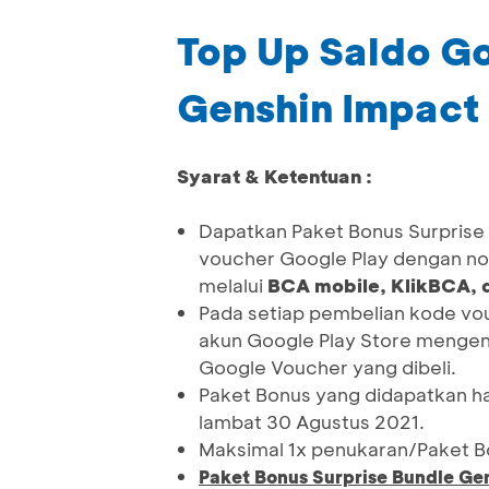
Top Up Saldo Go
Genshin Impact
Syarat & Ketentuan :
Dapatkan Paket Bonus Surprise 
voucher Google Play dengan no
melalui
BCA mobile, KlikBCA,
Pada setiap pembelian kode vo
akun Google Play Store mengen
Google Voucher yang dibeli.
Paket Bonus yang didapatkan har
lambat 30 Agustus 2021.
Maksimal 1x penukaran/Paket B
Paket Bonus Surprise Bundle Ge