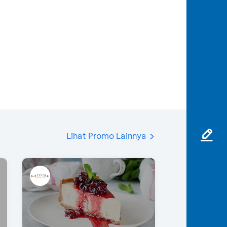
Lihat Promo Lainnya