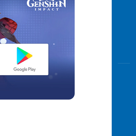
Awas
Modus
Buka
Rekeni
Tahapa
Edukati