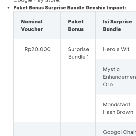
Paket Bonus Surprise Bundle Genshin Impact:
Nominal
Paket
Isi Surprise
Voucher
Bonus
Bundle
Rp20.000
Surprise
Hero’s Wit
Bundle 1
Mystic
Enhancemen
Ore
Mondstadt
Hash Brown
Googol Chai