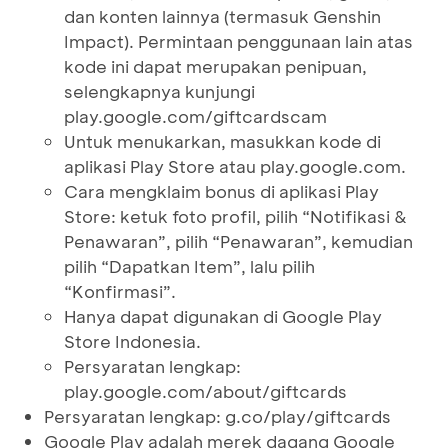
dan konten lainnya (termasuk Genshin
Impact). Permintaan penggunaan lain atas
kode ini dapat merupakan penipuan,
selengkapnya kunjungi
play.google.com/giftcardscam
Untuk menukarkan, masukkan kode di
aplikasi Play Store atau play.google.com.
Cara mengklaim bonus di aplikasi Play
Store: ketuk foto profil, pilih “Notifikasi &
Penawaran”, pilih “Penawaran”, kemudian
pilih “Dapatkan Item”, lalu pilih
“Konfirmasi”.
Hanya dapat digunakan di Google Play
Store Indonesia.
Persyaratan lengkap:
play.google.com/about/giftcards
Persyaratan lengkap: g.co/play/giftcards
Google Play adalah merek dagang Google