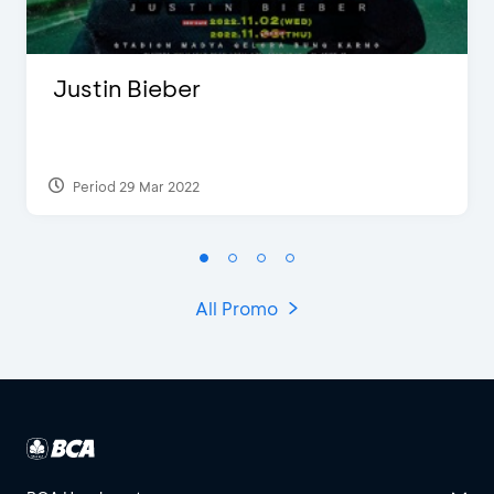
Justin Bieber
Period 29 Mar 2022
All Promo