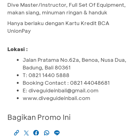
Dive Master/Instructor, Full Set Of Equipment,
makan siang, minuman ringan & handuk
Hanya berlaku dengan Kartu Kredit BCA
UnionPay
Lokasi :
Jalan Pratama No.62a, Benoa, Nusa Dua,
Badung, Bali 80361
T: 0821 1440 5888
Booking Contact : 0821 44048681
E: diveguideinbali@gmail.com
www.diveguideinbali.com
Bagikan Promo Ini