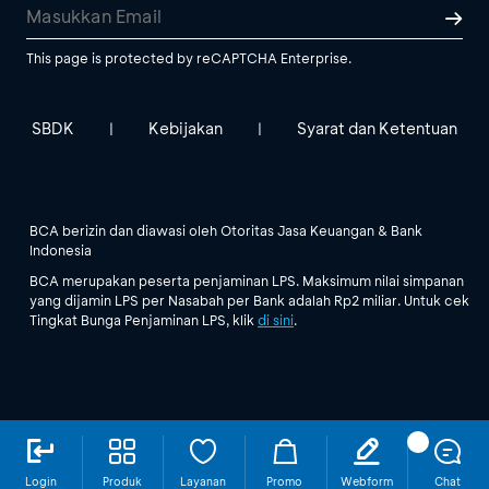
This page is protected by reCAPTCHA Enterprise.
SBDK
Kebijakan
Syarat dan Ketentuan
|
|
BCA berizin dan diawasi oleh Otoritas Jasa Keuangan & Bank
Indonesia
BCA merupakan peserta penjaminan LPS. Maksimum nilai simpanan
yang dijamin LPS per Nasabah per Bank adalah Rp2 miliar. Untuk cek
Tingkat Bunga Penjaminan LPS, klik
di sini
.
Login
Produk
Layanan
Promo
Webform
Chat