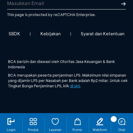
This page is protected by reCAPTCHA Enterprise.
SBDK
Kebijakan
Syarat dan Ketentuan
|
|
BCA berizin dan diawasi oleh Otoritas Jasa Keuangan & Bank
Indonesia
BCA merupakan peserta penjaminan LPS. Maksimum nilai simpanan
yang dijamin LPS per Nasabah per Bank adalah Rp2 miliar. Untuk cek
Tingkat Bunga Penjaminan LPS, klik
di sini
.
Login
Produk
Layanan
Promo
Webform
Chat