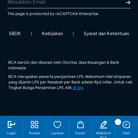
This page is protected by reCAPTCHA Enterprise.
SBDK
Kebijakan
Syarat dan Ketentuan
|
|
BCA berizin dan diawasi oleh Otoritas Jasa Keuangan & Bank
Indonesia
BCA merupakan peserta penjaminan LPS. Maksimum nilai simpanan
yang dijamin LPS per Nasabah per Bank adalah Rp2 miliar. Untuk cek
Tingkat Bunga Penjaminan LPS, klik
di sini
.
Login
Produk
Layanan
Promo
Webform
Chat
BCA