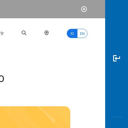
ir
ID
EN
0
PALING
BANYAK
DICARI
myBCA
Paylate