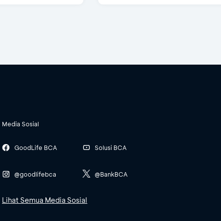
Media Sosial
GoodLife BCA
Solusi BCA
@goodlifebca
@BankBCA
Lihat Semua Media Sosial