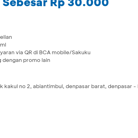
 Sebesar Rp 30.000
elian
 ml
yaran via QR di BCA mobile/Sakuku
g dengan promo lain
 kakul no 2, abiantimbul, denpasar barat, denpasar - 