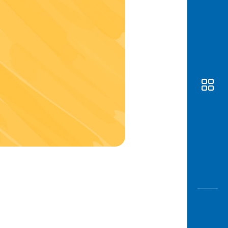
Awas
Modus
Buka
Rekeni
Tahapa
Edukati