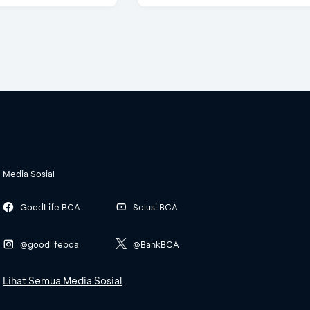
Media Sosial
GoodLife BCA
Solusi BCA
@goodlifebca
@BankBCA
Lihat Semua Media Sosial