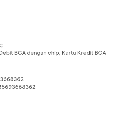
t;
bit BCA dengan chip, Kartu Kredit BCA
693668362
 085693668362