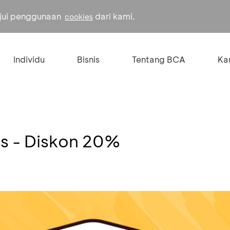
ujui penggunaan
dari kami.
cookies
Individu
Bisnis
Tentang BCA
Kar
s - Diskon 20%