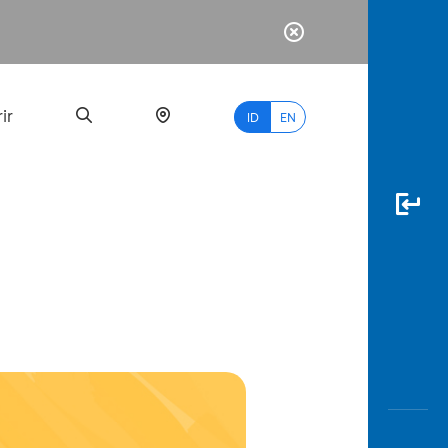
ir
ID
EN
PALING
BANYAK
DICARI
myBCA
Paylate