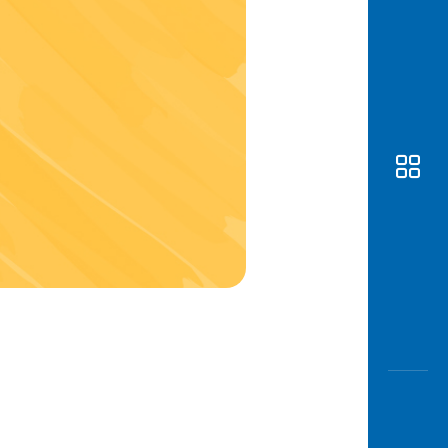
Awas
Modus
Buka
Rekeni
Tahapa
Edukati