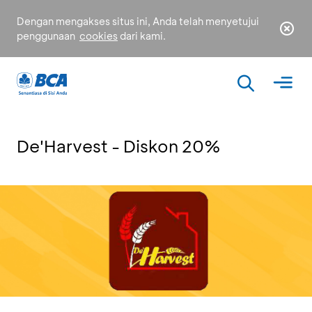
Dengan mengakses situs ini, Anda telah menyetujui
penggunaan
cookies
dari kami.
De'Harvest - Diskon 20%