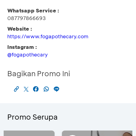
Whatsapp Service :
087797866693
Website :
https://www.fogapothecary.com
Instagram :
@fogapothecary
Bagikan Promo Ini
Promo Serupa