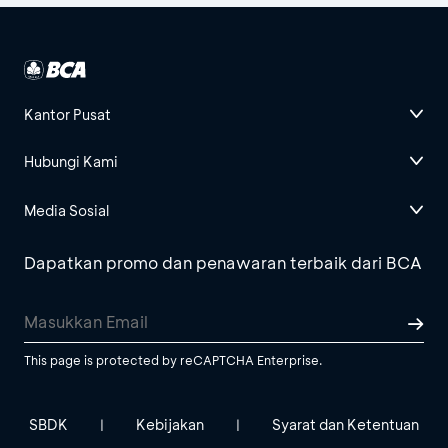
Kantor Pusat
Hubungi Kami
Media Sosial
Dapatkan promo dan penawaran terbaik dari BCA
This page is protected by reCAPTCHA Enterprise.
SBDK
Kebijakan
Syarat dan Ketentuan
|
|