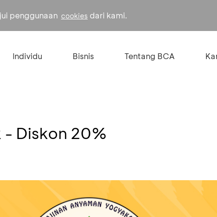
ujui penggunaan
dari kami.
cookies
Individu
Bisnis
Tentang BCA
Kar
- Diskon 20%