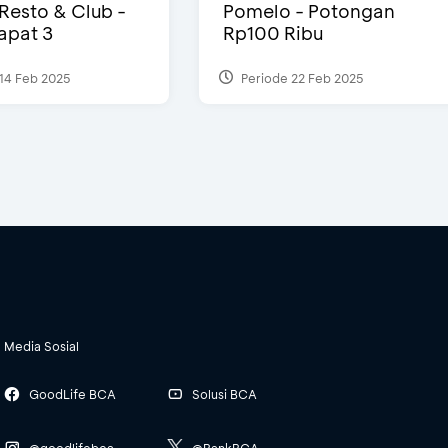
 Resto & Club -
Pomelo - Potongan
Dapat 3
Rp100 Ribu
14 Feb 2025
Periode 22 Feb 2025
Media Sosial
GoodLife BCA
Solusi BCA
@goodlifebca
@BankBCA