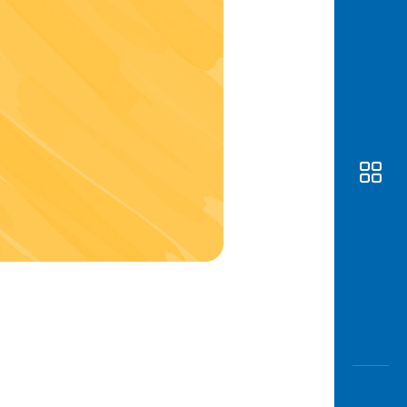
Awas
Modus
Buka
Rekeni
Tahapa
Edukati