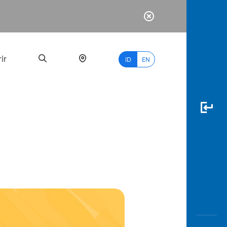
ir
ID
EN
PALING
BANYAK
DICARI
myBCA
Paylate