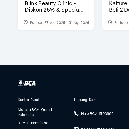
Blink Beauty Clinic -
Kalture
Diskon 25% & Specia...
Beli 2 
Periode 27 Mar 2025 - 31 Agt 2026
Periode 
Kantor Pusat
Hubungi Kami
Menara BCA, Grand
Halo BCA 1500888
Indonesia
Jl. MH Thamrin No. 1
halobca@bca.co.id