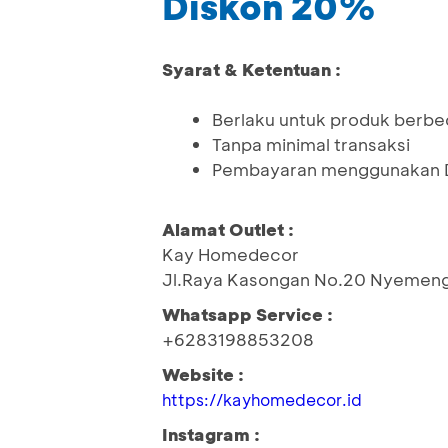
Diskon 20%
Syarat & Ketentuan :
Berlaku untuk produk berbed
Tanpa minimal transaksi
Pembayaran menggunakan D
Alamat Outlet :
Kay Homedecor
Jl.Raya Kasongan No.20 Nyemenga
Whatsapp Service :
+6283198853208
Website :
https://kayhomedecor.id
Instagram :