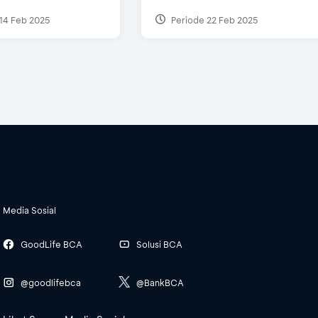
14 Feb 2025
Periode 22 Feb 2025
Media Sosial
GoodLife BCA
Solusi BCA
@goodlifebca
@BankBCA