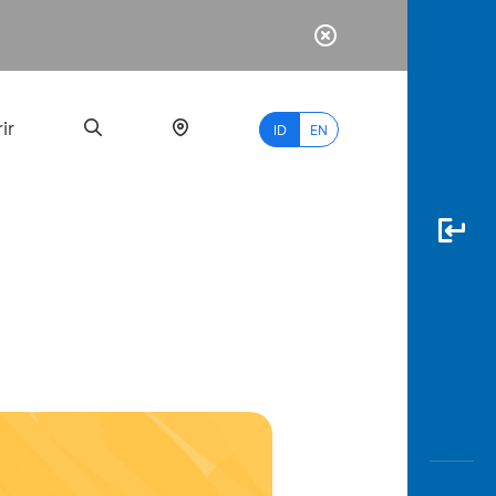
ir
ID
EN
PALING
BANYAK
DICARI
myBCA
Paylate