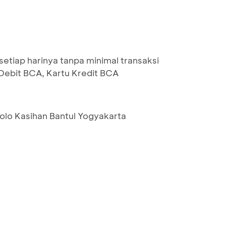
setiap harinya tanpa minimal transaksi
bit BCA, Kartu Kredit BCA
olo Kasihan Bantul Yogyakarta