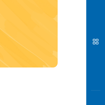
Awas
Modus
Buka
Rekeni
Tahapa
Edukati