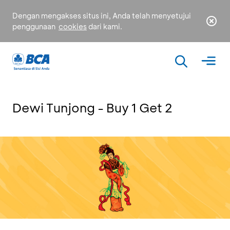
Dengan mengakses situs ini, Anda telah menyetujui
penggunaan
cookies
dari kami.
Dewi Tunjong - Buy 1 Get 2