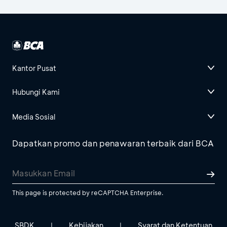
Kantor Pusat
Hubungi Kami
Media Sosial
Dapatkan promo dan penawaran terbaik dari BCA
This page is protected by reCAPTCHA Enterprise.
SBDK
Kebijakan
Syarat dan Ketentuan
|
|