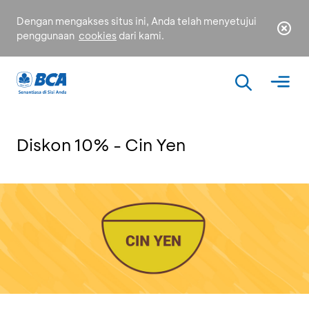
Dengan mengakses situs ini, Anda telah menyetujui
penggunaan
cookies
dari kami.
Diskon 10% - Cin Yen