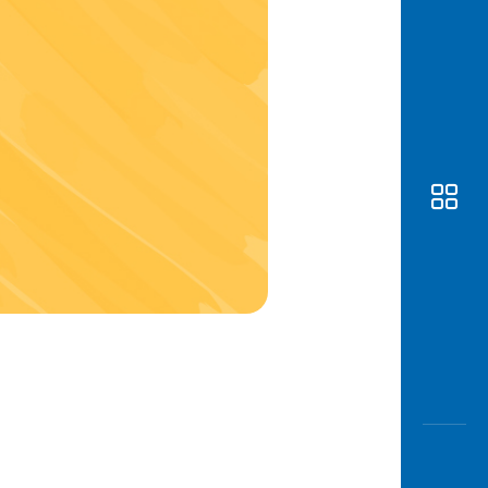
Awas
Modus
Buka
Rekeni
Tahapa
Edukati