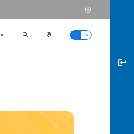
ir
ID
EN
PALING
BANYAK
DICARI
myBCA
Paylate