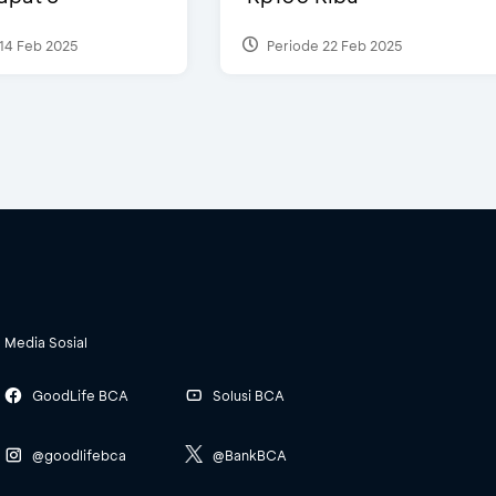
14 Feb 2025
Periode 22 Feb 2025
Media Sosial
GoodLife BCA
Solusi BCA
@goodlifebca
@BankBCA