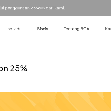
ujui penggunaan
dari kami.
cookies
Individu
Bisnis
Tentang BCA
Kar
kon 25%