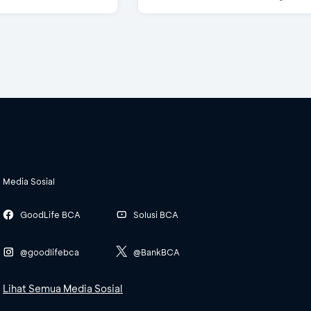
Media Sosial
GoodLife BCA
Solusi BCA
@goodlifebca
@BankBCA
Lihat Semua Media Sosial