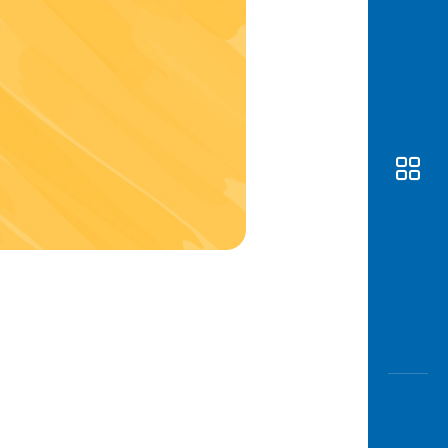
Awas
Modus
Buka
Rekeni
Tahapa
Edukati