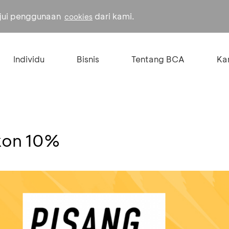
ujui penggunaan
dari kami.
cookies
Individu
Bisnis
Tentang BCA
Kar
skon 10%