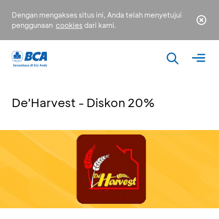
Dengan mengakses situs ini, Anda telah menyetujui
penggunaan
cookies
dari kami.
De'Harvest - Diskon 20%