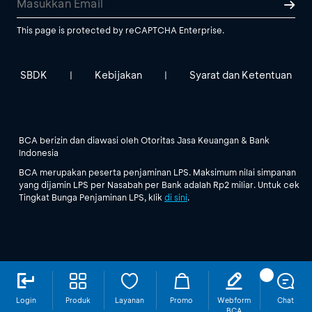
This page is protected by reCAPTCHA Enterprise.
SBDK
Kebijakan
Syarat dan Ketentuan
|
|
BCA berizin dan diawasi oleh Otoritas Jasa Keuangan & Bank
Indonesia
BCA merupakan peserta penjaminan LPS. Maksimum nilai simpanan
yang dijamin LPS per Nasabah per Bank adalah Rp2 miliar. Untuk cek
Tingkat Bunga Penjaminan LPS, klik
di sini
.
Login
Produk
Layanan
Promo
Webform
Chat
BCA