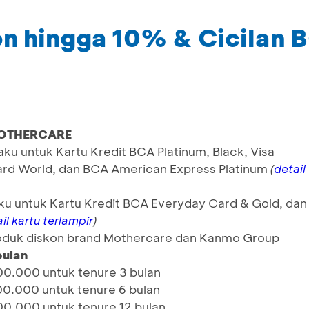
n hingga 10% & Cicilan
 MOTHERCARE
aku untuk Kartu Kredit BCA Platinum, Black, Visa
card World, dan BCA American Express Platinum
(
detail
ku untuk Kartu Kredit BCA Everyday Card & Gold, dan
)
il kartu terlampir
roduk diskon brand Mothercare dan Kanmo Group
bulan
000.000 untuk tenure 3 bulan
500.000 untuk tenure 6 bulan
000.000 untuk tenure 12 bulan