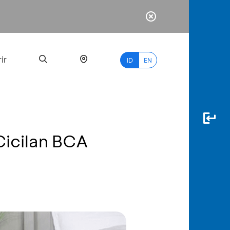
ir
ID
EN
Cicilan BCA
PALING
BANYAK
DICARI
myBCA
Paylate