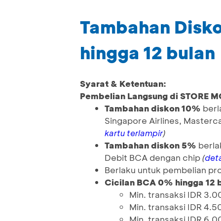
Tambahan Disko
hingga 12 bulan
Syarat & Ketentuan:
Pembelian Langsung di STORE
Tambahan diskon 10%
berl
Singapore Airlines, Master
)
kartu terlampir
Tambahan diskon 5%
berla
Debit BCA dengan chip
(
deta
Berlaku untuk pembelian p
Cicilan BCA 0% hingga 12 
Min. transaksi IDR 3.
Min. transaksi IDR 4.
Min. transaksi IDR 6.