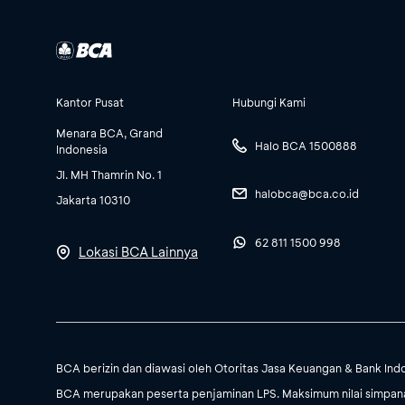
Kantor Pusat
Hubungi Kami
Menara BCA, Grand
Halo BCA 1500888
Indonesia
Jl. MH Thamrin No. 1
halobca@bca.co.id
Jakarta 10310
62 811 1500 998
Lokasi BCA Lainnya
BCA berizin dan diawasi oleh Otoritas Jasa Keuangan & Bank Ind
BCA merupakan peserta penjaminan LPS. Maksimum nilai simpanan