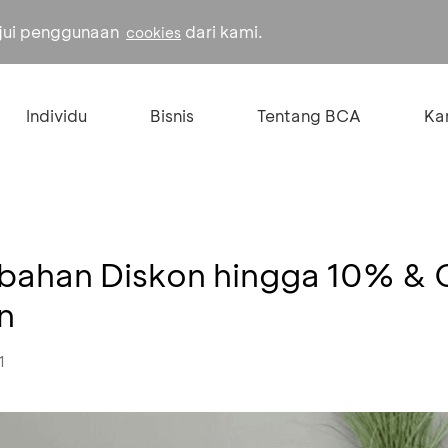
ujui penggunaan
dari kami.
cookies
Individu
Bisnis
Tentang BCA
Kar
bahan Diskon hingga 10% & 
n
1