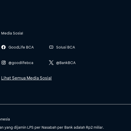
Media Sosial
GoodLife BCA
Solusi BCA
@goodlifebca
@BankBCA
Lihat Semua Media Sosial
onesia
 yang dijamin LPS per Nasabah per Bank adalah Rp2 miliar.