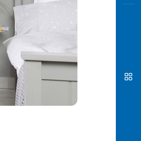
Awas
Modus
Buka
Rekeni
Tahapa
Edukati