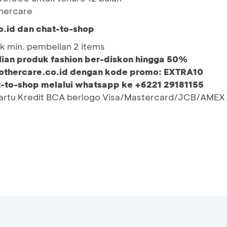
thercare
o.id dan chat-to-shop
k min. pembelian 2 items
ian produk fashion ber-diskon hingga 50%
othercare.co.id dengan
kode promo:
EXTRA10
-to-shop melalui whatsapp ke +6221 29181155
Kartu Kredit BCA berlogo Visa/Mastercard/JCB/AMEX