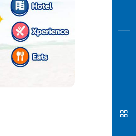
Awas
Modus
Buka
Rekeni
Tahapa
Edukati