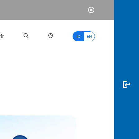
ir
ID
EN
PALING
BANYAK
DICARI
myBCA
Paylate