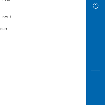
 input
gram