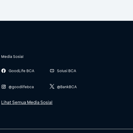
Media Sosial
GoodLife BCA
Solusi BCA
@goodlifebca
@BankBCA
Lihat Semua Media Sosial