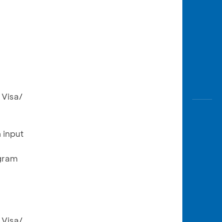
 Visa/
 input
gram
 Visa/