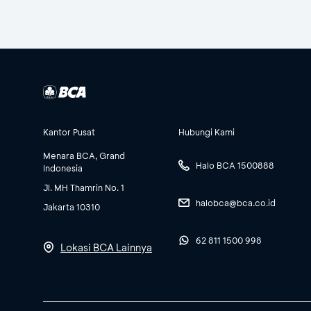
Kantor Pusat
Hubungi Kami
Menara BCA, Grand
Halo BCA 1500888
Indonesia
Jl. MH Thamrin No. 1
halobca@bca.co.id
Jakarta 10310
62 811 1500 998
Lokasi BCA Lainnya