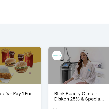
d’s - Pay 1 For
Blink Beauty Clinic -
Diskon 25% & Specia...