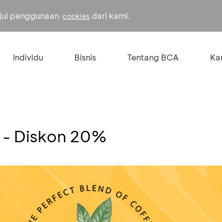
ujui penggunaan
dari kami.
cookies
Individu
Bisnis
Tentang BCA
Kar
y - Diskon 20%