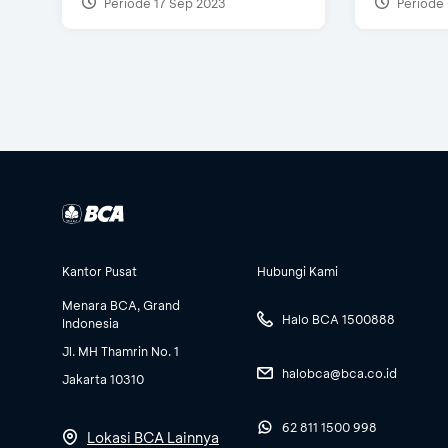
Periode 17 Sep 2023
Periode 
Kantor Pusat
Hubungi Kami
Menara BCA, Grand
Halo BCA 1500888
Indonesia
Jl. MH Thamrin No. 1
halobca@bca.co.id
Jakarta 10310
62 811 1500 998
Lokasi BCA Lainnya