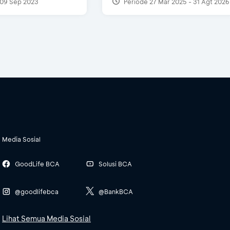
09 Sep 2023
Periode 27 Mar 2025 - 31 Agt 2026
Media Sosial
GoodLife BCA
Solusi BCA
@goodlifebca
@BankBCA
Lihat Semua Media Sosial