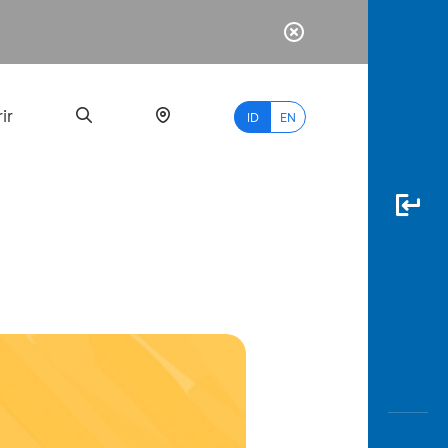
ir
ID
EN
PALING
BANYAK
DICARI
myBCA
Paylate