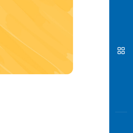
Awas
Modus
Buka
Rekeni
Tahapa
Edukati