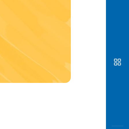
Awas
Modus
Buka
Rekeni
Tahapa
Edukati