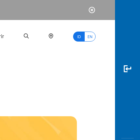
ir
ID
EN
PALING
BANYAK
DICARI
myBCA
Paylate