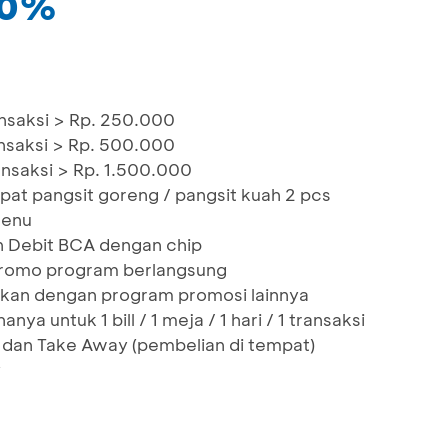
20%
ansaksi > Rp. 250.000
ansaksi > Rp. 500.000
ansaksi > Rp. 1.500.000
pat pangsit goreng / pangsit kuah 2 pcs
menu
 Debit BCA dengan chip
 promo program berlangsung
gkan dengan program promosi lainnya
nya untuk 1 bill / 1 meja / 1 hari / 1 transaksi
n dan Take Away (pembelian di tempat)
y