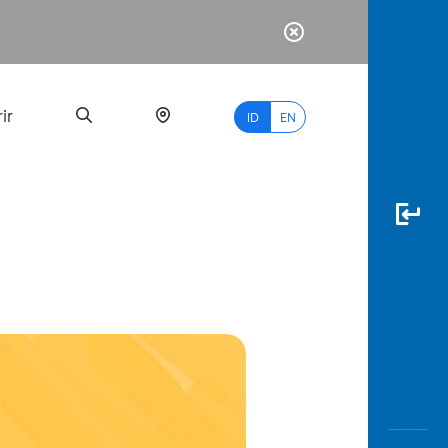
ir
ID
EN
PALING
BANYAK
DICARI
myBCA
Paylate