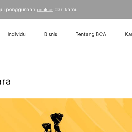
ujui penggunaan
dari kami.
cookies
Individu
Bisnis
Tentang BCA
Kar
ara