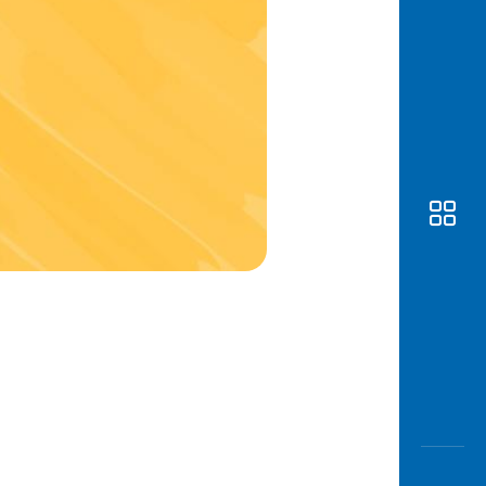
Awas
Modus
Buka
Rekeni
Tahapa
Edukati