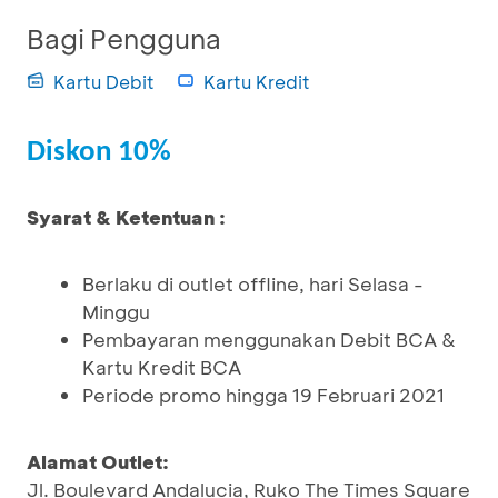
Bagi Pengguna
Kartu Debit
Kartu Kredit
Diskon 10%
Syarat & Ketentuan :
Berlaku di outlet offline, hari Selasa -
Minggu
Pembayaran menggunakan Debit BCA &
Kartu Kredit BCA
Periode promo hingga 19 Februari 2021
Alamat Outlet:
Jl. Boulevard Andalucia, Ruko The Times Square