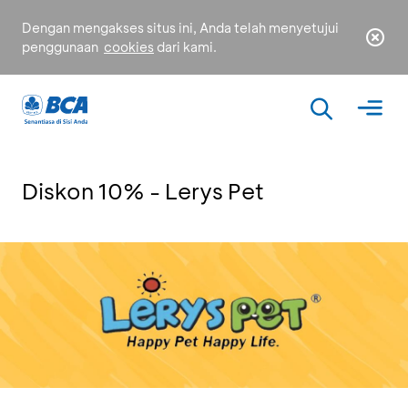
Dengan mengakses situs ini, Anda telah menyetujui
penggunaan
cookies
dari kami.
Diskon 10% - Lerys Pet