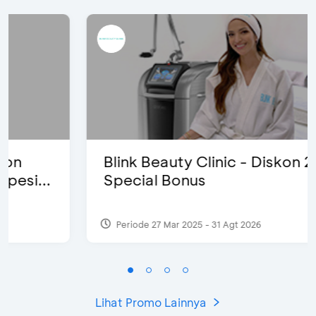
Blink Beauty Clinic - Diskon 25% &
Special Bonus
Periode 27 Mar 2025 - 31 Agt 2026
Lihat Promo Lainnya